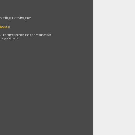
ot tillagt i kundvagnen
lbaka »
: En fritextsökning kan ge fler bilder från
ma plats/motiv.