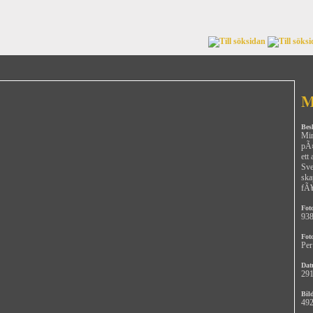
M
Bes
Min
pÃ¤
ett
Sve
ska
fÃ¥
Fot
93
Fot
Per
Dat
291
Bild
492