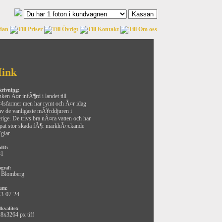
ink
krivning:
ken Ã¤r infÃ¶rd i landet till
lsfarmer men har rymt och Ã¤r idag
 av de vanligaste mÃ¥rddjuren i
rige. De trivs bra nÃ¤ra vatten och har
pat stor skada fÃ¶r markhÃ¤ckande
glar.
oID:
81
ograf:
 Blomberg
um:
3-07-24
kvalitet:
8x3264 px tiff