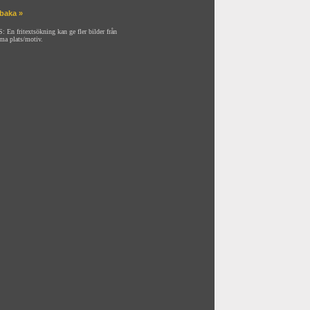
lbaka »
: En fritextsökning kan ge fler bilder från
ma plats/motiv.