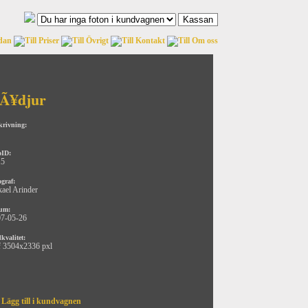
Ã¥djur
krivning:
oID:
15
ograf:
ael Arinder
um:
7-05-26
kvalitet:
f 3504x2336 pxl
Lägg till i kundvagnen