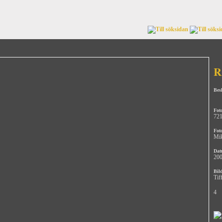
R
Bes
Fot
72
Fot
Mik
Dat
200
Bild
Tif
4