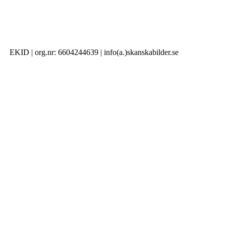
EKID | org.nr: 6604244639 | info(a.)skanskabilder.se