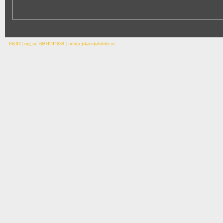
EKID | org.nr: 6604244639 | info(a.)skanskabilder.se