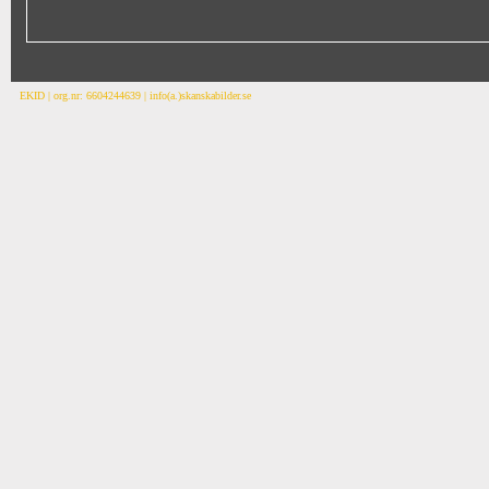
EKID | org.nr: 6604244639 | info(a.)skanskabilder.se