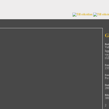
G
Bes
Vid
lig
vas
fÃĨ
Fot
23
Fot
Per
Dat
200
Bild
300
2