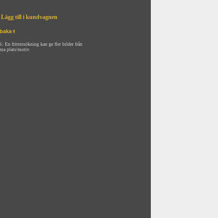
Lägg till i kundvagnen
lbaka ŧ
: En fritextsökning kan ge fler bilder från
ma plats/motiv.