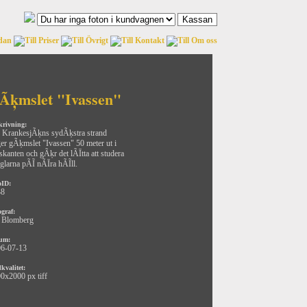
Ãķmslet "Ivassen"
krivning:
 KrankesjÃķns sydÃķstra strand
ger gÃķmslet "Ivassen" 50 meter ut i
skanten och gÃķr det lÃĪtta att studera
glarna pÃĨ nÃĪra hÃĨll.
oID:
38
ograf:
 Blomberg
um:
6-07-13
kvalitet:
0x2000 px tiff