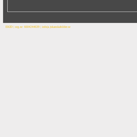
EKID | org.nr: 6604244639 | info(a.)skanskabilder.se