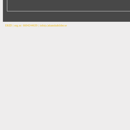
EKID | org.nr: 6604244639 | info(a.)skanskabilder.se