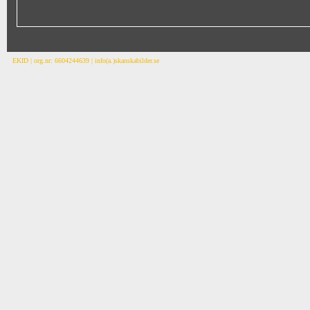
EKID | org.nr: 6604244639 | info(a.)skanskabilder.se