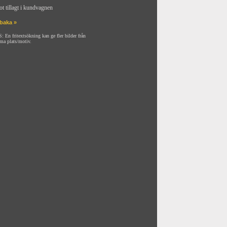
ot tillagt i kundvagnen
lbaka »
: En fritextsökning kan ge fler bilder från
ma plats/motiv.