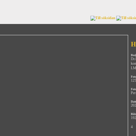
H
Bes
DrÃ
kom
LM
Fot
12
Fot
Per
Dat
202
Bild
19
4