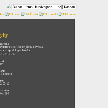
yby
krivning:
¶narfoto sydÃ¶st om Hyby i Svedala
mun. SpridningstillstÃ¥nd
2023/038792
oID:
505
ograf:
 Blomberg
um:
2-05-16
kvalitet:
20x1080