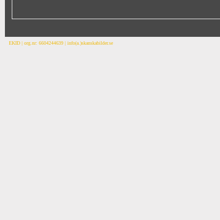
EKID | org.nr: 6604244639 | info(a.)skanskabilder.se