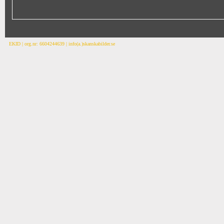
EKID | org.nr: 6604244639 | info(a.)skanskabilder.se