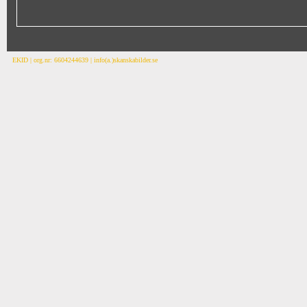
EKID | org.nr: 6604244639 | info(a.)skanskabilder.se