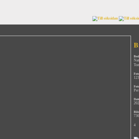
B
Bes
Nat
Tom
Fot
12
Fot
Per
Dat
202
Bild
736
4