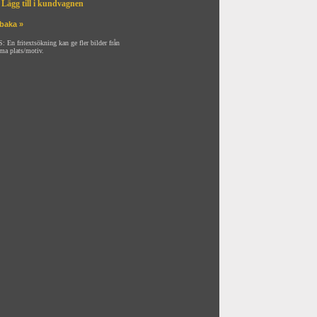
Lägg till i kundvagnen
lbaka »
: En fritextsökning kan ge fler bilder från
ma plats/motiv.