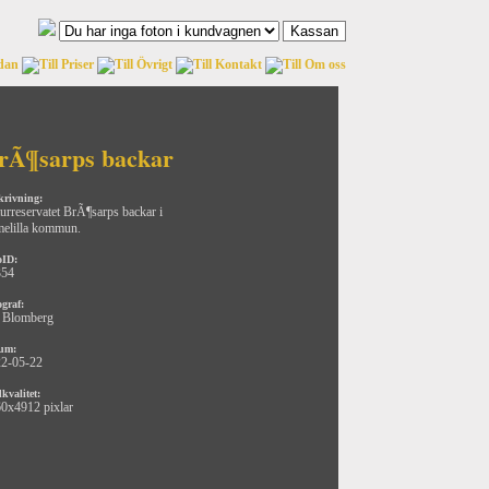
rÃ¶sarps backar
krivning:
urreservatet BrÃ¶sarps backar i
elilla kommun.
oID:
354
ograf:
 Blomberg
um:
2-05-22
kvalitet:
0x4912 pixlar