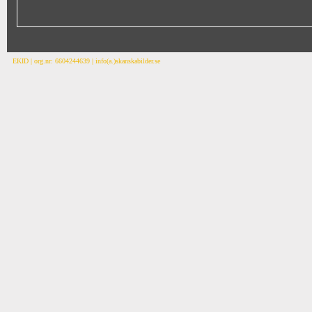
EKID | org.nr: 6604244639 | info(a.)skanskabilder.se