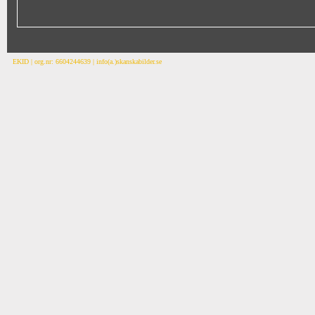
EKID | org.nr: 6604244639 | info(a.)skanskabilder.se