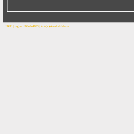
EKID | org.nr: 6604244639 | info(a.)skanskabilder.se