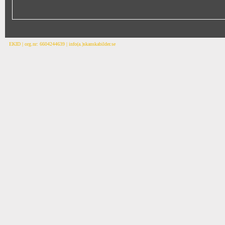
EKID | org.nr: 6604244639 | info(a.)skanskabilder.se