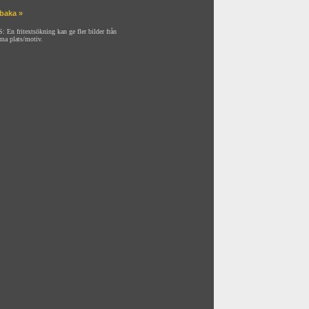
lbaka »
: En fritextsökning kan ge fler bilder från
ma plats/motiv.