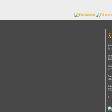
Ã
Bes
Ã–s
Fot
12
Fot
Per
Dat
202
Bild
736
4