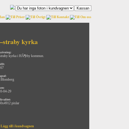
–straby kyrka
krivning:
traby kyrka i HÃ¶rby kommun.
oID:
267
ograf:
 Blomberg
um:
0-04-29
kvalitet:
0x4912 pixlar
Lägg till i kundvagnen