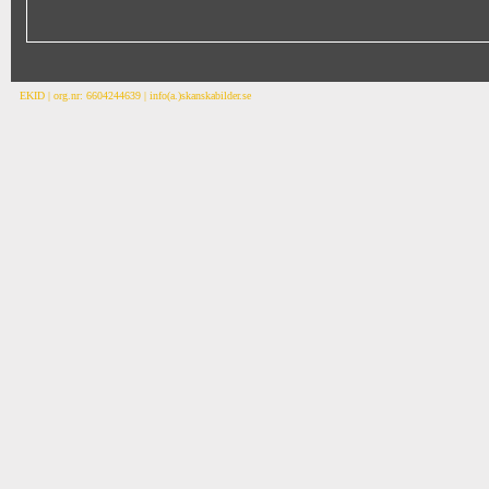
EKID | org.nr: 6604244639 | info(a.)skanskabilder.se