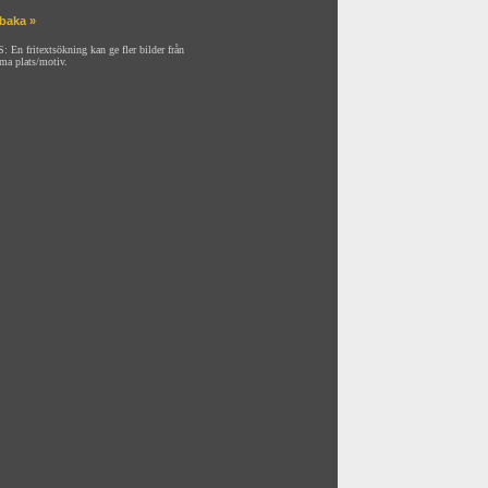
lbaka »
: En fritextsökning kan ge fler bilder från
ma plats/motiv.