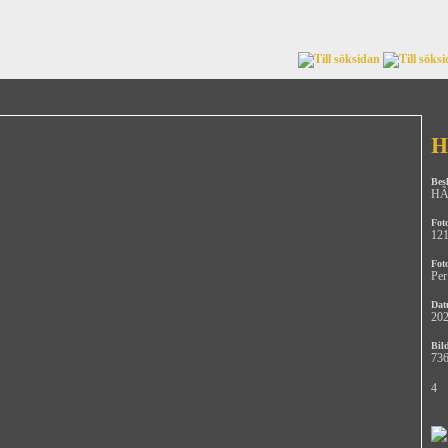
H
Bes
HÃ¶
Fot
12
Fot
Per
Dat
202
Bild
736
4