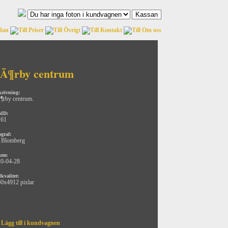
Ã¶rby centrum
krivning:
rby centrum.
oID:
161
ograf:
 Blomberg
um:
0-04-28
kvalitet:
0x4912 pixlar
Lägg till i kundvagnen