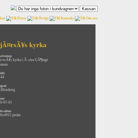
jÃ¤rsÃ¥s kyrka
krivning:
¤rsÃ¥s kyrka i Ã–stra GÃ¶inge
mmun.
oID:
144
ograf:
 Blomberg
um:
0-07-01
kvalitet:
0x4912 pixlar