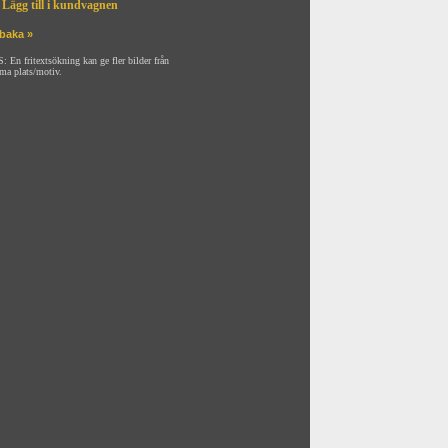
Lägg till i kundvagnen
lbaka »
: En fritextsökning kan ge fler bilder från
ma plats/motiv.