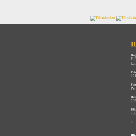
H
Bes
HjÃ
ko
Fot
12
Fot
Per
Dat
202
Bild
736
4