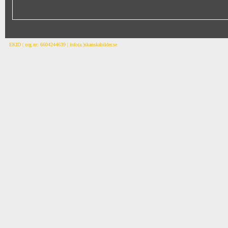
EKID | org.nr: 6604244639 | info(a.)skanskabilder.se