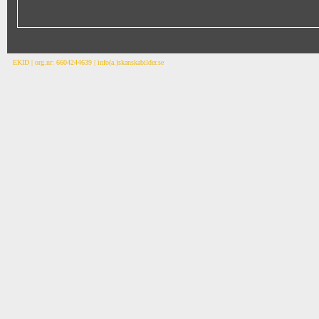
EKID | org.nr: 6604244639 | info(a.)skanskabilder.se