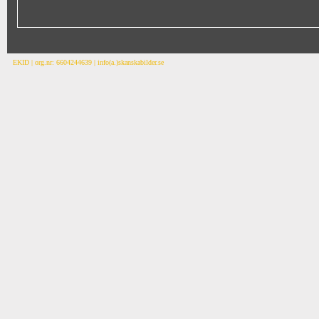
EKID | org.nr: 6604244639 | info(a.)skanskabilder.se