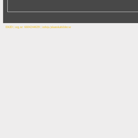
EKID | org.nr: 6604244639 | info(a.)skanskabilder.se