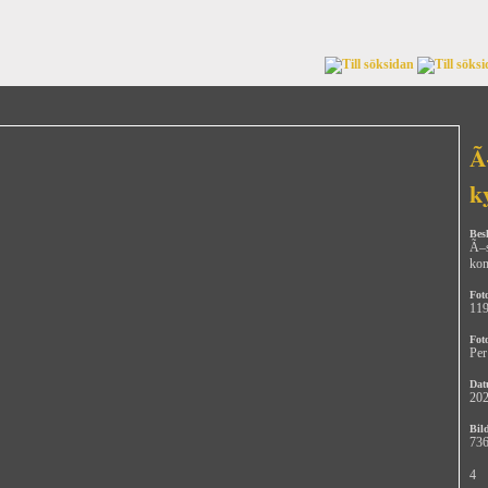
Ã
k
Bes
Ã–s
ko
Fot
11
Fot
Per
Dat
202
Bild
736
4