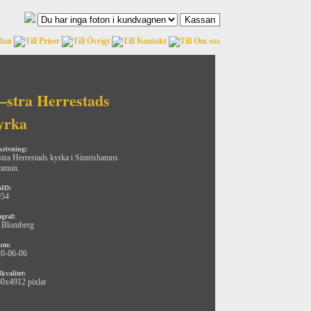
–stra Herrestads
yrka
krivning:
tra Herrestads kyrka i Simrishamns
mmun.
oID:
954
ograf:
 Blomberg
um:
0-06-06
kvalitet:
0x4912 pixlar