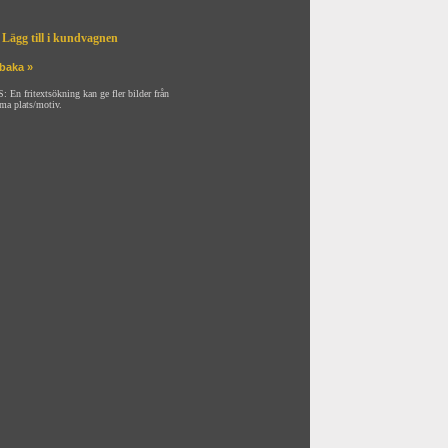
Lägg till i kundvagnen
lbaka »
: En fritextsökning kan ge fler bilder från
ma plats/motiv.