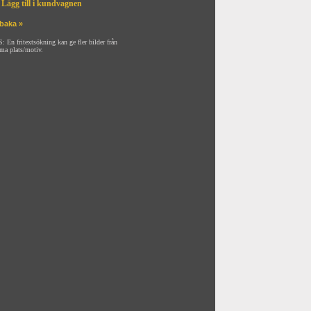
Lägg till i kundvagnen
lbaka »
: En fritextsökning kan ge fler bilder från
ma plats/motiv.