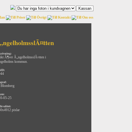
„ngelholmsslÃ¤tten
krivning:
ikt Ã¶ver Ã„ngelholmsslÃ¤tten i
ngelholms kommun.
oID:
944
ograf:
 Blomberg
um:
0-05-25
kvalitet:
0x4912 pixlar