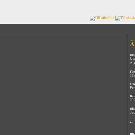
Ã
Bes
Uts
Ã„
Fot
11
Fot
Per
Dat
202
Bild
736
2