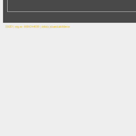
EKID | org.nr: 6604244639 | info(a.)skanskabilder.se