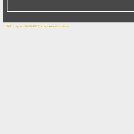
EKID | org.nr: 6604244639 | info(a.)skanskabilder.se