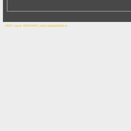
EKID | org.nr: 6604244639 | info(a.)skanskabilder.se