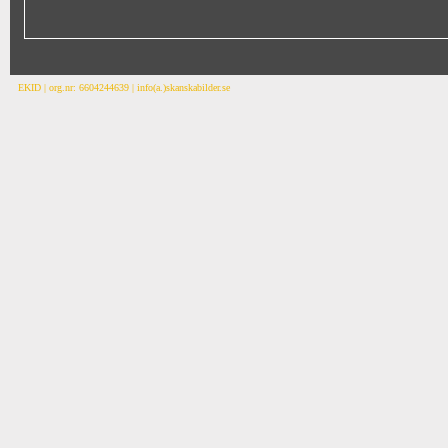
EKID | org.nr: 6604244639 | info(a.)skanskabilder.se