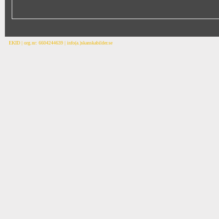
EKID | org.nr: 6604244639 | info(a.)skanskabilder.se