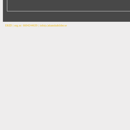
EKID | org.nr: 6604244639 | info(a.)skanskabilder.se