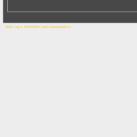
EKID | org.nr: 6604244639 | info(a.)skanskabilder.se