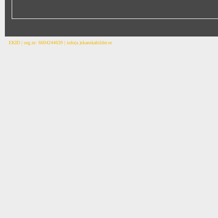
EKID | org.nr: 6604244639 | info(a.)skanskabilder.se