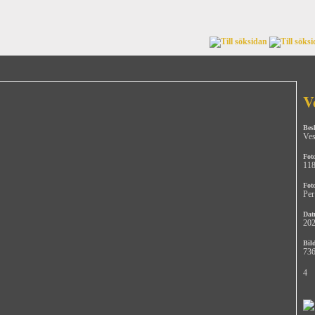
V
Bes
Ves
Fot
11
Fot
Per
Dat
202
Bild
736
4