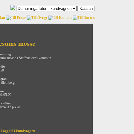
esums mosse
krivning:
ums mosse i Staffanstorps kommun.
oID:
850
ograf:
 Blomberg
um:
0-05-22
kvalitet:
0x4912 pixlar
Lägg till i kundvagnen