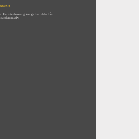
lbaka »
: En fritextsökning kan ge fler bilder från
ma plats/motiv.