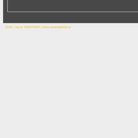
EKID | org.nr: 6604244639 | info(a.)skanskabilder.se