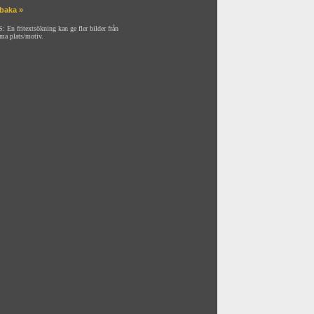
lbaka »
: En fritextsökning kan ge fler bilder från
ma plats/motiv.