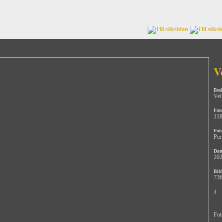
V
Bes
Vel
Fot
11
Fot
Per
Dat
202
Bild
736
4
Fot