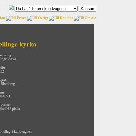
ellinge kyrka
krivning:
linge kyrka
oID:
832
ograf:
 Blomberg
um:
0-07-31
kvalitet:
0x4912 pixlar
ot tillagt i kundvagnen