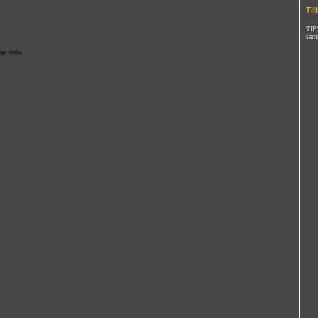
Til
TIPS
sam