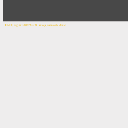
EKID | org.nr: 6604244639 | info(a.)skanskabilder.se