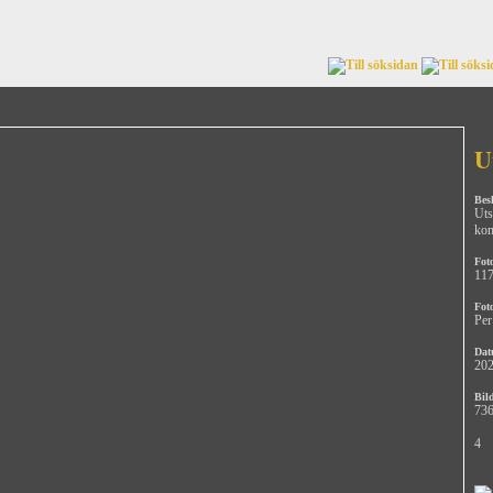
U
Bes
Uts
ko
Fot
11
Fot
Per
Dat
202
Bild
736
4