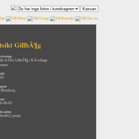
tsikt GillhÃ¶g
krivning:
ikt frÃ¥n GillhÃ¶g i KÃ¤vlinge
mmun.
oID:
785
ograf:
 Blomberg
um:
0-06-05
kvalitet:
0x4912 pixlar