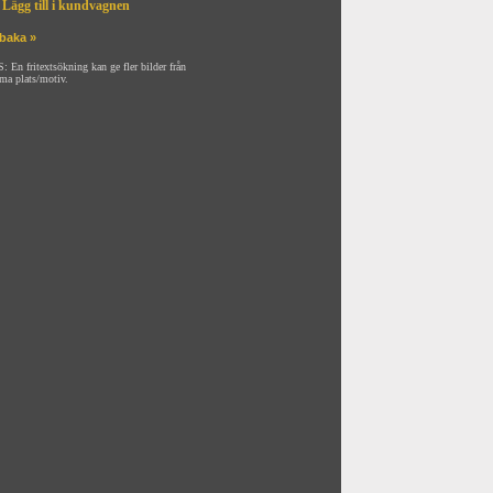
Lägg till i kundvagnen
lbaka »
: En fritextsökning kan ge fler bilder från
ma plats/motiv.