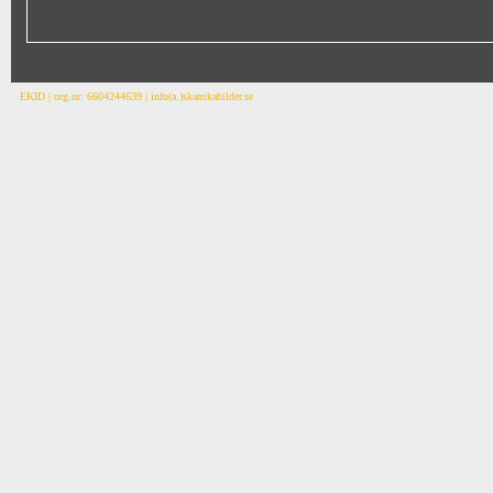
EKID | org.nr: 6604244639 | info(a.)skanskabilder.se