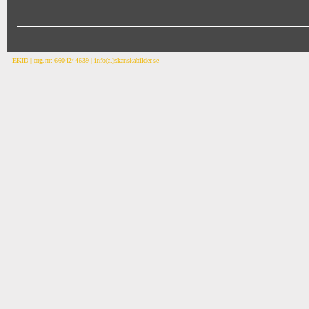
EKID | org.nr: 6604244639 | info(a.)skanskabilder.se