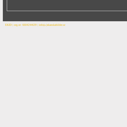
EKID | org.nr: 6604244639 | info(a.)skanskabilder.se