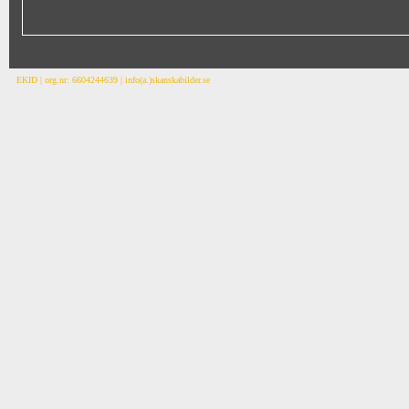
EKID | org.nr: 6604244639 | info(a.)skanskabilder.se