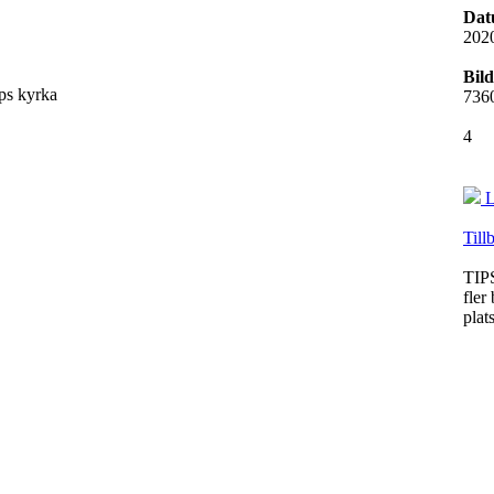
Dat
202
Bild
7360
4
L
Till
TIPS
fler
plat