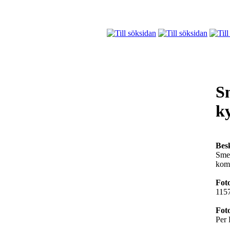
S
k
Bes
Smed
kom
Fot
115
Fot
Per