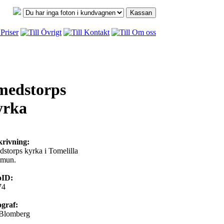
medstorps
yrka
krivning:
storps kyrka i Tomelilla
mun.
oID:
74
ograf:
 Blomberg