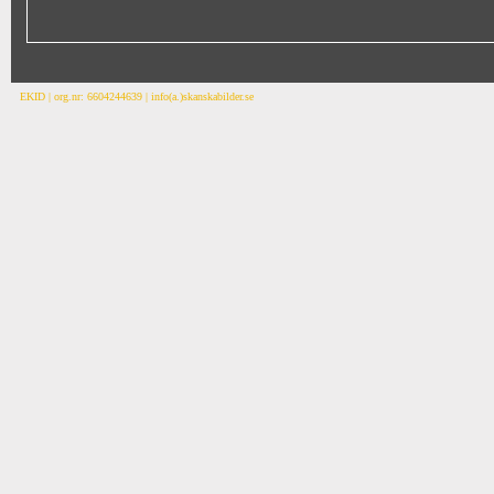
EKID | org.nr: 6604244639 | info(a.)skanskabilder.se