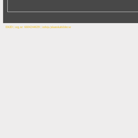
EKID | org.nr: 6604244639 | info(a.)skanskabilder.se