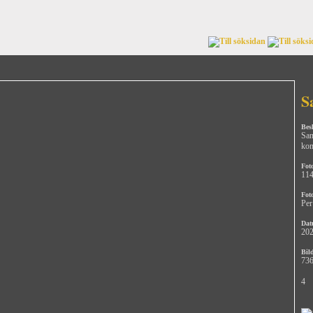
S
Bes
San
ko
Fot
11
Fot
Per
Dat
202
Bild
736
4