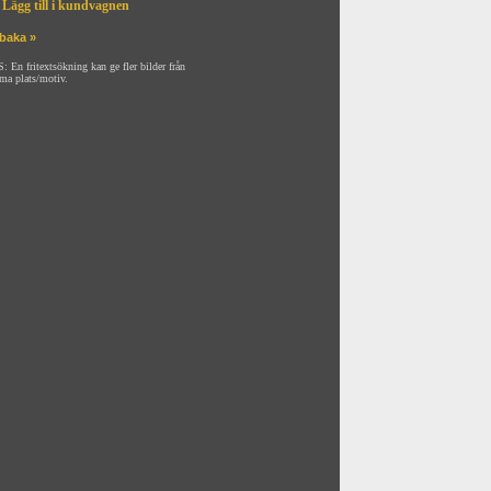
Lägg till i kundvagnen
lbaka »
: En fritextsökning kan ge fler bilder från
ma plats/motiv.