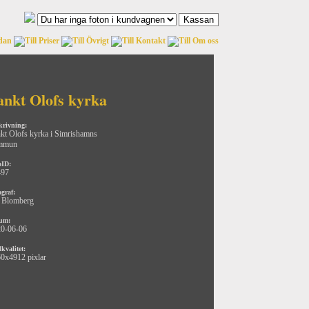
ankt Olofs kyrka
krivning:
kt Olofs kyrka i Simrishamns
mmun
oID:
497
ograf:
 Blomberg
um:
0-06-06
kvalitet:
0x4912 pixlar