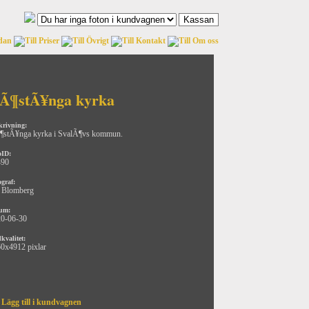
Ã¶stÃ¥nga kyrka
krivning:
stÃ¥nga kyrka i SvalÃ¶vs kommun.
oID:
490
ograf:
 Blomberg
um:
0-06-30
kvalitet:
0x4912 pixlar
Lägg till i kundvagnen