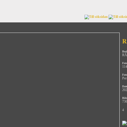
R
Bes
RÃ¶
Fot
11
Fot
Per
Dat
202
Bild
736
4