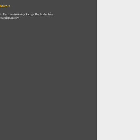
lbaka »
: En fritextsökning kan ge fler bilder från
ma plats/motiv.